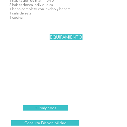
1 habitación de matrimonio
2 habitaciones individuales
1 baño completo con lavabo y bañera
1 sala de estar
1 cocina
EQUIPAMIENTO
.- Lavadora
.- Secador de pelo
.- Sábanas
.- Toallas
.- Kit de jabones
.- Microondas
.- Cafetera italiana
.- Café y azúcar
.- Heladera y congelador
.- Utensilios de cocina y cubiertos
.- Kit de limpieza de cocina
.- Aceite, sal y vinagre
+ Imágenes
Consulta Disponibilidad