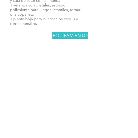
y
sala de estar con chimenea
1 veranda con cristales, espacio
polivalente para juegos infantiles, tomar
una copa, etc
1 planta baja para guardar los esquís y
otros utensilios
EQUIPAMIENTO
.- Piscina (solo de junio a
septiembre)
.- Aire acondicionado en
las estancias principales
.- Calefacción central
.- Lavadora
.- Secador de pelo
.- Sábanas
.- Toallas
.- Kit de jabones
.- Microondas
.- Horno
.- Cafetera italiana
.- Café y azúcar
.- Heladera y congelador
.- Utensilios de cocina
y cubiertos
.- Kit limpieza de cocina
.- Aceite, sal y vinagre
.- Barbacoa exterior