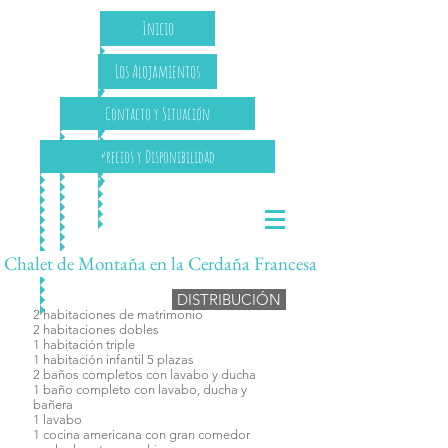
Inicio
Los Alojamientos
Contacto y Situación
Precios y Disponibilidad
Chalet de Montaña en la Cerdaña Francesa
DISTRIBUCIÓN
2 habitaciones de matrimonio
2 habitaciones dobles
1 habitación triple
1 habitación infantil 5 plazas
2 baños completos con lavabo y ducha
1 baño completo con lavabo, ducha y
bañera
1 lavabo
1 cocina americana con gran comedor